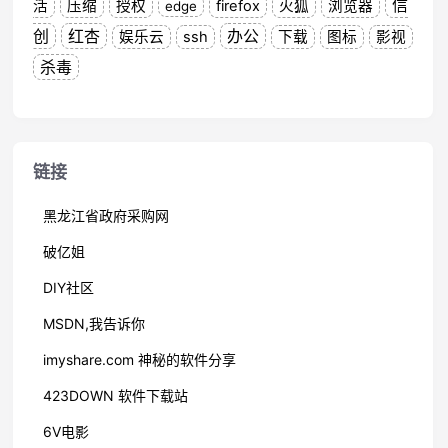
信
活
压缩
授权
firefox
火狐
浏览器
edge
创
红杏
办公
娱乐云
ssh
下载
图标
影视
杀毒
链接
黑龙江省政府采购网
破亿姐
DIY社区
MSDN,我告诉你
imyshare.com 神秘的软件分享
423DOWN 软件下载站
6V电影