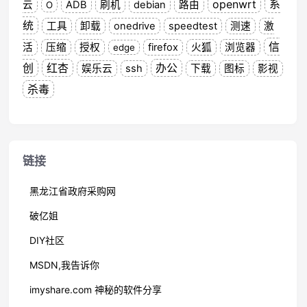
openwrt
系
云
ADB
刷机
debian
路由
O
统
工具
卸载
onedrive
speedtest
测速
激
信
活
压缩
授权
firefox
火狐
浏览器
edge
创
红杏
办公
娱乐云
ssh
下载
图标
影视
杀毒
链接
黑龙江省政府采购网
破亿姐
DIY社区
MSDN,我告诉你
imyshare.com 神秘的软件分享