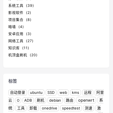
系统工具 (39)
影视软件 (2)
项目集合 (8)
暗墙 (4)
安卓应用 (3)
网络工具 (27)
知识库 (11)
机顶盒刷机 (20)
标签
自动登录
ubuntu
SSD
web
kms
远程
阿里
openwrt
系
云
ADB
刷机
debian
路由
O
统
工具
卸载
onedrive
speedtest
测速
激