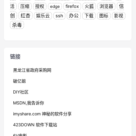
信
活
压缩
授权
firefox
火狐
浏览器
edge
创
红杏
办公
娱乐云
ssh
下载
图标
影视
杀毒
链接
黑龙江省政府采购网
破亿姐
DIY社区
MSDN,我告诉你
imyshare.com 神秘的软件分享
423DOWN 软件下载站
6V电影