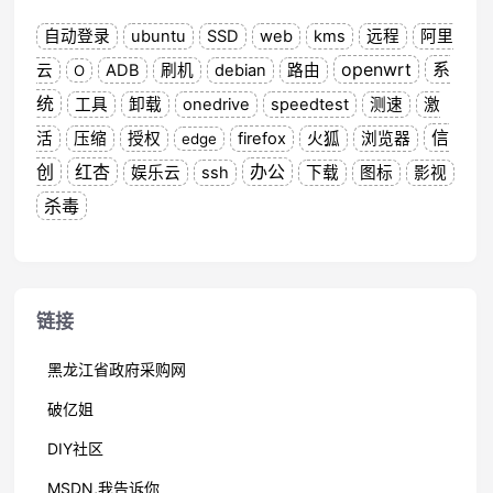
自动登录
ubuntu
SSD
web
kms
远程
阿里
openwrt
系
云
ADB
刷机
debian
路由
O
统
工具
卸载
onedrive
speedtest
测速
激
信
活
压缩
授权
firefox
火狐
浏览器
edge
创
红杏
办公
娱乐云
ssh
下载
图标
影视
杀毒
链接
黑龙江省政府采购网
破亿姐
DIY社区
MSDN,我告诉你