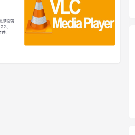
能却很强
G2、
的文件。