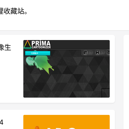
理收藏站。
头像生
4