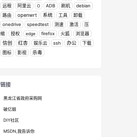
远程
阿里云
ADB
刷机
debian
O
openwrt
系统
路由
工具
卸载
onedrive
speedtest
测速
激活
压
缩
授权
firefox
火狐
浏览器
edge
信创
红杏
办公
娱乐云
ssh
下载
杀毒
图标
影视
链接
黑龙江省政府采购网
破亿姐
DIY社区
MSDN,我告诉你