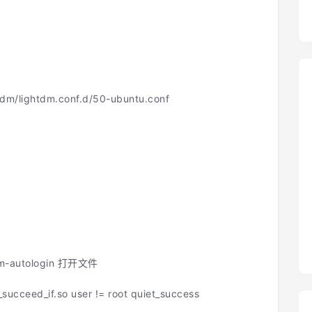
/lightdm.conf.d/50-ubuntu.conf
-autologin 打开文件
eed_if.so user != root quiet_success