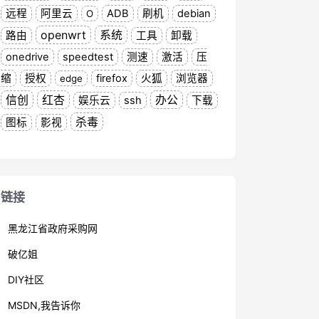
远程
阿里云
ADB
刷机
debian
O
openwrt
系统
路由
工具
卸载
onedrive
speedtest
测速
激活
压
缩
授权
firefox
火狐
浏览器
edge
信创
红杏
办公
娱乐云
ssh
下载
杀毒
图标
影视
链接
黑龙江省政府采购网
破亿姐
DIY社区
MSDN,我告诉你