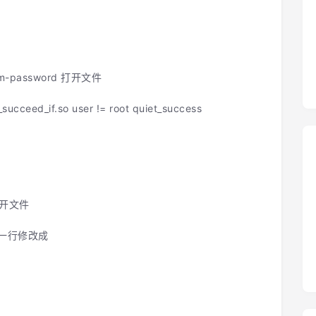
m-password 打开文件
eed_if.so user != root quiet_success
 打开文件
e 这一行修改成