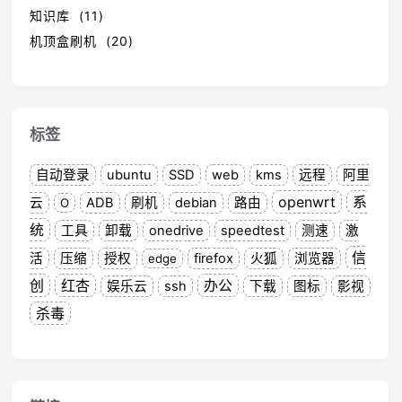
知识库 (11)
机顶盒刷机 (20)
标签
自动登录
ubuntu
SSD
web
kms
远程
阿里
openwrt
系
云
ADB
刷机
debian
路由
O
统
工具
卸载
onedrive
speedtest
测速
激
信
活
压缩
授权
firefox
火狐
浏览器
edge
创
红杏
办公
娱乐云
ssh
下载
图标
影视
杀毒