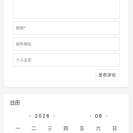
日历
«
2026
»
«
08
»
一
二
三
四
五
六
日