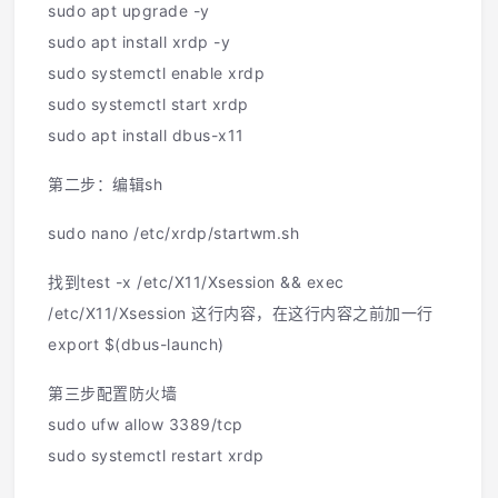
sudo apt upgrade -y
sudo apt install xrdp -y
sudo systemctl enable xrdp
sudo systemctl start xrdp
sudo apt install dbus-x11
第二步：编辑sh
sudo nano /etc/xrdp/startwm.sh
找到test -x /etc/X11/Xsession && exec
/etc/X11/Xsession 这行内容，在这行内容之前加一行
export $(dbus-launch)
第三步配置防火墙
sudo ufw allow 3389/tcp
sudo systemctl restart xrdp