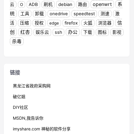
openwrt
系
云
ADB
刷机
debian
路由
O
统
工具
卸载
onedrive
speedtest
测速
激
信
活
压缩
授权
firefox
火狐
浏览器
edge
创
红杏
办公
娱乐云
ssh
下载
图标
影视
杀毒
链接
黑龙江省政府采购网
破亿姐
DIY社区
MSDN,我告诉你
imyshare.com 神秘的软件分享