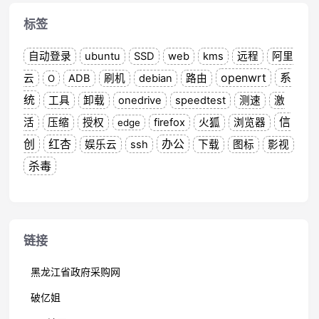
标签
自动登录
ubuntu
SSD
web
kms
远程
阿里
openwrt
系
云
ADB
刷机
debian
路由
O
统
工具
卸载
onedrive
speedtest
测速
激
信
活
压缩
授权
firefox
火狐
浏览器
edge
创
红杏
办公
娱乐云
ssh
下载
图标
影视
杀毒
链接
黑龙江省政府采购网
破亿姐