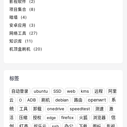
影视软件 (2)
项目集合 (8)
暗墙 (4)
安卓应用 (3)
网络工具 (27)
知识库 (11)
机顶盒刷机 (20)
标签
自动登录
ubuntu
SSD
web
kms
远程
阿里
openwrt
系
云
ADB
刷机
debian
路由
O
统
工具
卸载
onedrive
speedtest
测速
激
信
活
压缩
授权
firefox
火狐
浏览器
edge
创
红杏
办公
娱乐云
ssh
下载
图标
影视