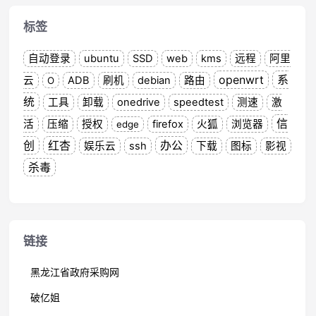
标签
自动登录
ubuntu
SSD
web
kms
远程
阿里
openwrt
系
云
ADB
刷机
debian
路由
O
统
工具
卸载
onedrive
speedtest
测速
激
信
活
压缩
授权
firefox
火狐
浏览器
edge
创
红杏
办公
娱乐云
ssh
下载
图标
影视
杀毒
链接
黑龙江省政府采购网
破亿姐